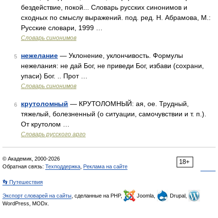
бездействие, покой... Словарь русских синонимов и
сходных по смыслу выражений. под. ред. Н. Абрамова, М.:
Русские словари, 1999 …
Словарь синонимов
нежелание
— Уклонение, уклончивость. Формулы
5
нежелания: не дай Бог, не приведи Бог, избави (сохрани,
упаси) Бог. .. Прот …
Словарь синонимов
крутоломный
— КРУТОЛОМНЫЙ: ая, ое. Трудный,
6
тяжелый, болезненный (о ситуации, самочувствии и т. п.).
От крутолом …
Словарь русского арго
© Академик, 2000-2026
18+
Обратная связь:
Техподдержка
,
Реклама на сайте
👣 Путешествия
Экспорт словарей на сайты
, сделанные на PHP,
Joomla,
Drupal,
WordPress, MODx.