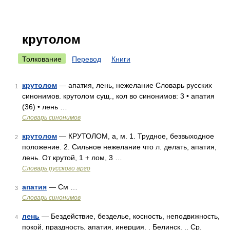
крутолом
Толкование
Перевод
Книги
крутолом
— апатия, лень, нежелание Словарь русских
1
синонимов. крутолом сущ., кол во синонимов: 3 • апатия
(36) • лень …
Словарь синонимов
крутолом
— КРУТОЛОМ, а, м. 1. Трудное, безвыходное
2
положение. 2. Сильное нежелание что л. делать, апатия,
лень. От крутой, 1 + лом, 3 …
Словарь русского арго
апатия
— См …
3
Словарь синонимов
лень
— Бездействие, безделье, косность, неподвижность,
4
покой, праздность, апатия, инерция. . Белинск. .. Ср.